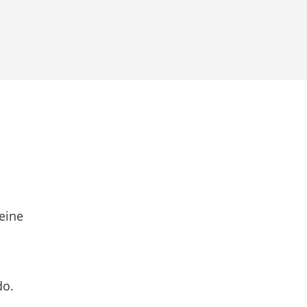
eine
do.