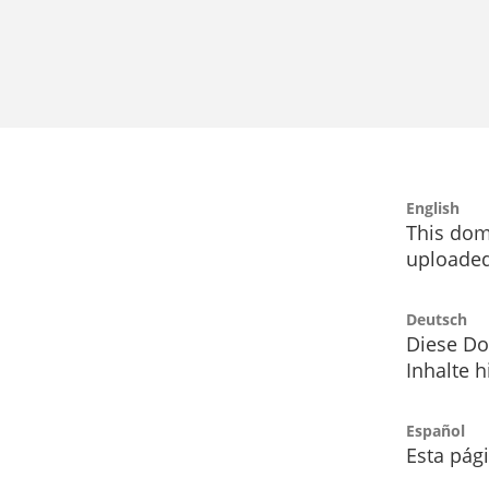
English
This dom
uploaded
Deutsch
Diese Do
Inhalte h
Español
Esta pág